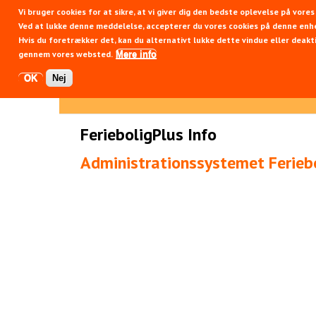
Vi bruger cookies for at sikre, at vi giver dig den bedste oplevelse på vor
Fer
Ved at lukke denne meddelelse, accepterer du vores cookies på denne enh
Hvis du foretrækker det, kan du alternativt lukke dette vindue eller deakti
gennem vores websted.
Mere info
OK
Nej
FerieboligPlus Info
Administrationssystemet Feriebo